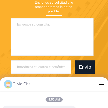
Envíenos su solicitud y le 
responderemos lo antes 
posible.
Envío
Olivia Chai
4:50 AM
Shenzhen Wonsun Machinery & Electrical