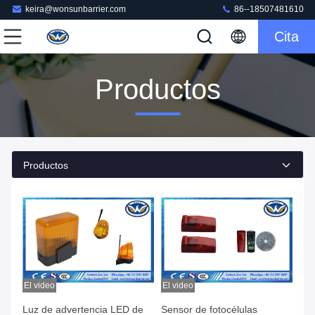
keira@wonsunbarrier.com
86--18507481610
Cita
Productos
Productos
El video
El video
Luz de advertencia LED de
Sensor de fotocélulas