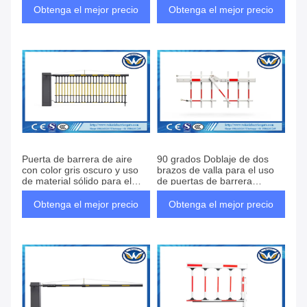
seguridad de la barra y la
Puerta de barrera del
Obtenga el mejor precio
Obtenga el mejor precio
puerta de barrera del
vehículo
vehículo
Puerta de barrera de aire
90 grados Doblaje de dos
con color gris oscuro y uso
brazos de valla para el uso
de material sólido para el
de puertas de barrera
área de nieve Estación de
automática y para sitios de
tren Estación de autobuses
altura y anchura límite
Obtenga el mejor precio
Obtenga el mejor precio