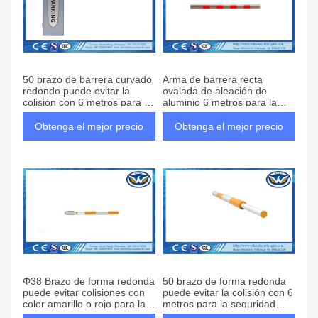
50 brazo de barrera curvado
Arma de barrera recta
redondo puede evitar la
ovalada de aleación de
colisión con 6 metros para la
aluminio 6 metros para la
seguridad Puerta de barrera
seguridad Puerta de barrera
de boom y puerta de barrera
de boom Puerta de barrera
Obtenga el mejor precio
Obtenga el mejor precio
del vehículo
de vehículo
Φ38 Brazo de forma redonda
50 brazo de forma redonda
puede evitar colisiones con
puede evitar la colisión con 6
color amarillo o rojo para la
metros para la seguridad
puerta de barrera de
Puerta de barrera de boom &