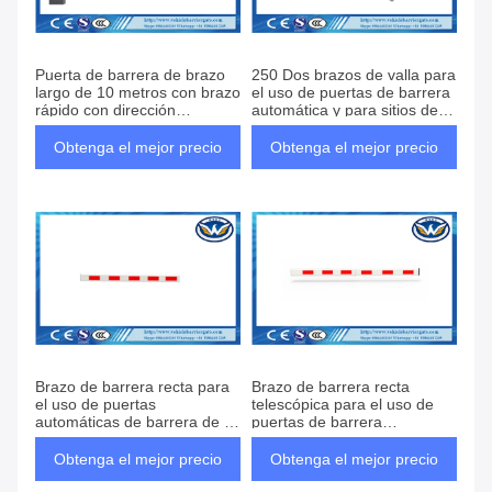
Puerta de barrera de brazo
250 Dos brazos de valla para
largo de 10 metros con brazo
el uso de puertas de barrera
rápido con dirección
automática y para sitios de
intercambiada Uso en la
altura y anchura límite
barrera de la carretera de
Obtenga el mejor precio
Obtenga el mejor precio
tráfico
Brazo de barrera recta para
Brazo de barrera recta
el uso de puertas
telescópica para el uso de
automáticas de barrera de la
puertas de barrera
barra y para sitios de altura y
automática y para sitios de
anchura límite
altura y anchura límite
Obtenga el mejor precio
Obtenga el mejor precio