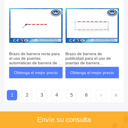
Brazo de barrera recta para
Brazo de barrera de
el uso de puertas
publicidad para el uso de
automáticas de barrera de la
puertas de barrera
barra y para sitios de altura y
automáticas y para sitios de
anchura límite
altura y anchura límite
Obtenga el mejor precio
Obtenga el mejor precio
1
2
3
4
5
6
Envíe su consulta